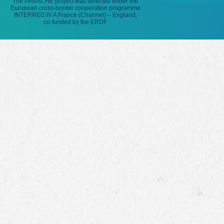
The PANACHE project was selected under the
European cross-border cooperation programme
INTERREG IV A France (Channel) – England,
co-funded by the ERDF