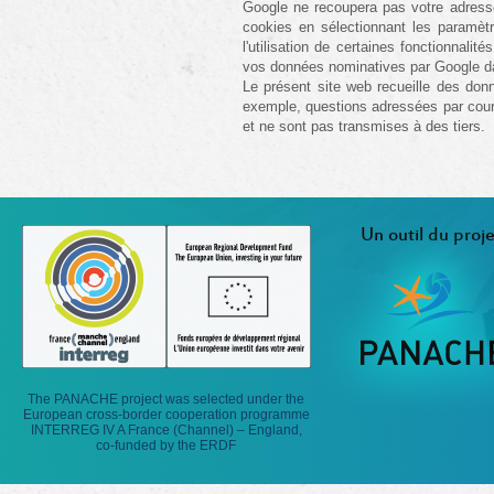
Google ne recoupera pas votre adresse
cookies en sélectionnant les paramètr
l'utilisation de certaines fonctionnali
vos données nominatives par Google dans
Le présent site web recueille des donn
exemple, questions adressées par courri
et ne sont pas transmises à des tiers.
Un outil du proje
The PANACHE project was selected under the
European cross-border cooperation programme
INTERREG IV A France (Channel) – England,
co-funded by the ERDF