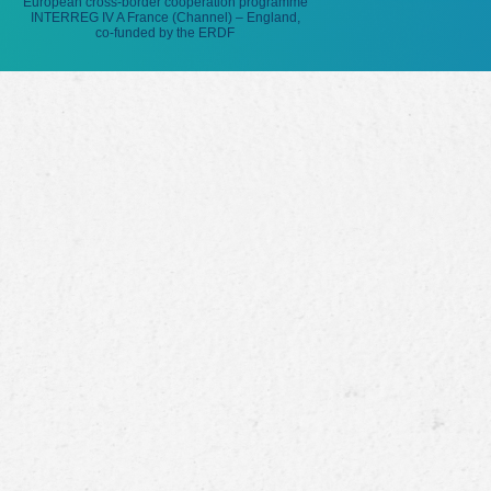
European cross-border cooperation programme
INTERREG IV A France (Channel) – England,
co-funded by the ERDF