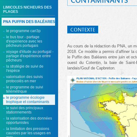
CONTAMINANTS
LIMICOLES NICHEURS DES
PLAGES
PNA PUFFIN DES BALÉARES
CONTEXTE
le programme cari3p
le bus tour - partage
d'expérience avec les
pêcheurs portugais
Au cours de la rédaction du PNA, un mod
2018. Ce modèle a permis d’affiner la c
voyage d'étude au portugal -
partage d'expérience entre
le Puffin des Baléares entre juin et oc
pêcheurs
ouest du Cotentin, la baie de Saint-B
la stratégie de suivi de
landais/Gouf de Capbreton.
l'espèce
valorisation des suivis
protocolés en mer
le programme de suivi
télémétrique
le programme écologie
trophique et contaminants
le suivi des principaux
stationnements
la valorisation des données
opportunistes
la limitation des pressions
causées par les usages en