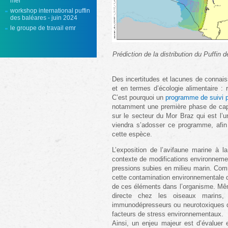
mer
workshop international puffin
des baléares - juin 2024
le groupe de travail emr
Prédiction de la distribution du Puffin 
Des incertitudes et lacunes de connaiss
et en termes d’écologie alimentaire : r
C’est pourquoi un
programme de suivi p
notamment une première phase de capt
sur le secteur du Mor Braz qui est l’
viendra s’adosser ce programme, afin d
cette espèce.
L’exposition de l’avifaune marine à 
contexte de modifications environnemen
pressions subies en milieu marin. Com
cette contamination environnementale d
de ces éléments dans l’organisme. Mêm
directe chez les oiseaux marins, 
immunodépresseurs ou neurotoxiques qui
facteurs de stress environnementaux.
Ainsi, un enjeu majeur est d’évaluer 