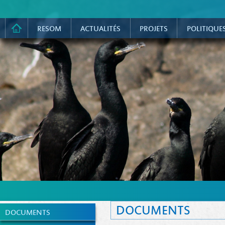
RESOM
ACTUALITÉS
PROJETS
POLITIQUE
DOCUMENTS
DOCUMENTS