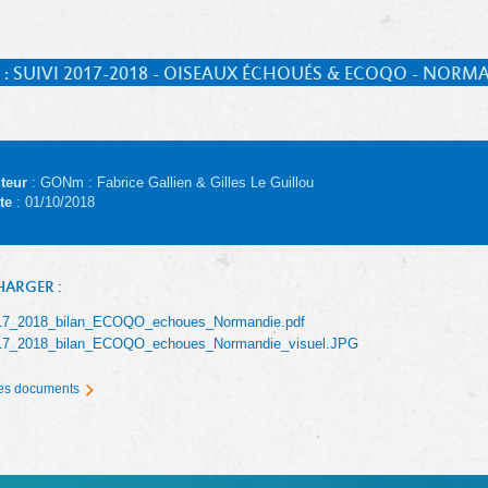
 : SUIVI 2017-2018 - OISEAUX ÉCHOUÉS & ECOQO - NORM
teur
: GONm : Fabrice Gallien & Gilles Le Guillou
te
: 01/10/2018
HARGER :
17_2018_bilan_ECOQO_echoues_Normandie.pdf
17_2018_bilan_ECOQO_echoues_Normandie_visuel.JPG
 les documents