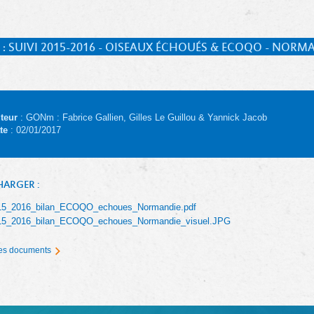
 : SUIVI 2015-2016 - OISEAUX ÉCHOUÉS & ECOQO - NORM
teur
: GONm : Fabrice Gallien, Gilles Le Guillou & Yannick Jacob
te
: 02/01/2017
HARGER :
15_2016_bilan_ECOQO_echoues_Normandie.pdf
15_2016_bilan_ECOQO_echoues_Normandie_visuel.JPG
 les documents