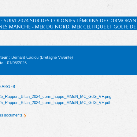
 : SUIVI 2024 SUR DES COLONIES TÉMOINS DE CORMORA
NES MANCHE - MER DU NORD, MER CELTIQUE ET GOLFE D
teur
: Bernard Cadiou (Bretagne Vivante)
te
: 01/05/2025
HARGER :
25_Rapport_Bilan_2024_corm_huppe_MMdN_MC_GdG_VF.png
25_Rapport_Bilan_2024_corm_huppe_MMdN_MC_GdG_VF.pdf
 les documents