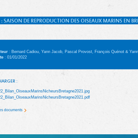
 : SAISON DE REPRODUCTION DES OISEAUX MARINS EN BR
teur
: Bernard Cadiou, Yann Jacob, Pascal Provost, François Quénot & Yann
te
: 01/01/2022
HARGER :
22_Bilan_OiseauxMarinsNicheursBretagne2021.jpg
22_Bilan_OiseauxMarinsNicheursBretagne2021.pdf
 les documents