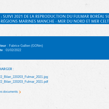
 : SUIVI 2021 DE LA REPRODUCTION DU FULMAR BORÉAL S
-RÉGIONS MARINES MANCHE - MER DU NORD ET MER CEL
teur
: Fabrice Gallien (GONm)
te
: 01/02/2022
HARGER :
22_Bilan_220203_Fulmar_2021.jpg
22_Bilan_220203_Fulmar_2021.pdf
 les documents