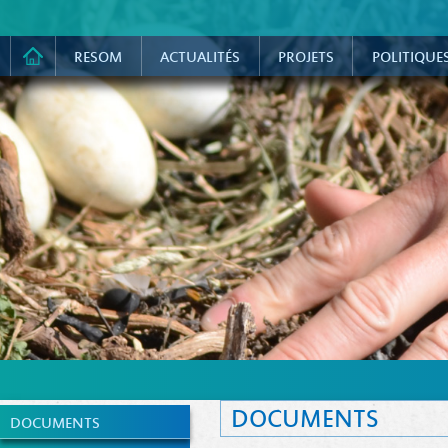
RESOM
ACTUALITÉS
PROJETS
POLITIQUE
DOCUMENTS
DOCUMENTS