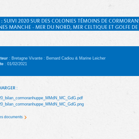
 : SUIVI 2020 SUR DES COLONIES TÉMOINS DE CORMORA
NES MANCHE - MER DU NORD, MER CELTIQUE ET GOLFE D
teur
: Bretagne Vivante : Bernard Cadiou & Marine Leicher
te
: 01/02/2021
HARGER :
20_bilan_cormoranhuppe_MMdN_MC_GdG.pdf
20_bilan_cormoranhuppe_MMdN_MC_GdG.png
 les documents