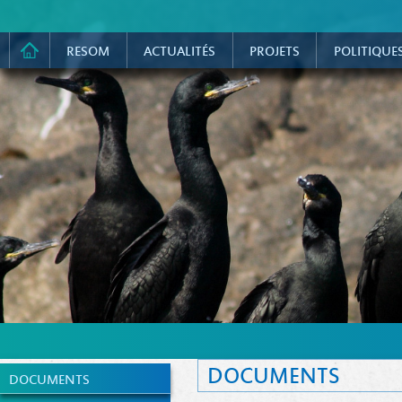
RESOM
ACTUALITÉS
PROJETS
POLITIQUE
DOCUMENTS
DOCUMENTS