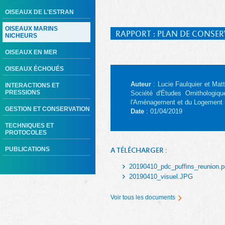
OISEAUX DE L'ESTRAN
OISEAUX MARINS
RAPPORT : PLAN DE CONSERV
NICHEURS
OISEAUX EN MER
OISEAUX ÉCHOUÉS
Auteur
: Lucie Faulquier et Mat
INTERACTIONS ET
PRESSIONS
Société d'Études Ornithologiq
l'Aménagement et du Logement
GESTION ET CONSERVATION
Date
: 01/04/2019
TECHNIQUES ET
PROTOCOLES
PUBLICATIONS
A TÉLÉCHARGER :
20190410_pdc_puffins_reunion.p
20190410_visuel.JPG
Voir tous les documents