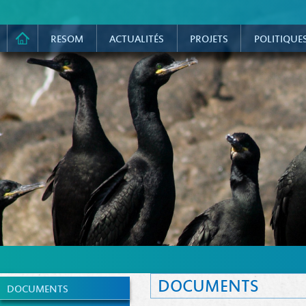
RESOM
ACTUALITÉS
PROJETS
POLITIQUE
DOCUMENTS
DOCUMENTS