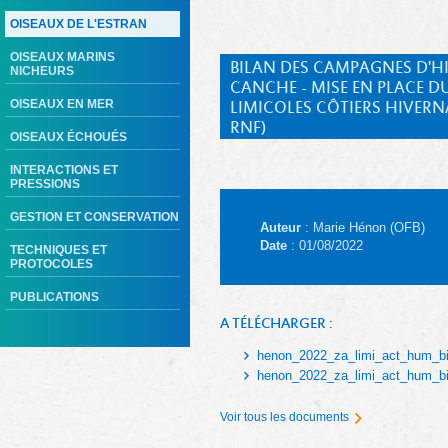
OISEAUX DE L'ESTRAN
OISEAUX MARINS
BILAN DES CAMPAGNES D'HIV
NICHEURS
CANCHE - MISE EN PLACE DU
OISEAUX EN MER
LIMICOLES CÔTIERS HIVERN
RNF)
OISEAUX ÉCHOUÉS
INTERACTIONS ET
PRESSIONS
GESTION ET CONSERVATION
Auteur
: Marie Hénon (OFB)
Date
: 01/08/2022
TECHNIQUES ET
PROTOCOLES
PUBLICATIONS
A TÉLÉCHARGER :
henon_2022_za_limi_act_hum_bi
henon_2022_za_limi_act_hum_bi
Voir tous les documents