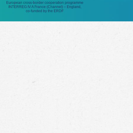
European cross-border cooperation programme
INTERREG IV A France (Channel) – England,
co-funded by the ERDF