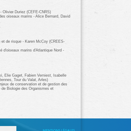
x - Olivier Duriez (CEFE-CNRS)
 des oiseaux marins - Alice Bernard, David
on et de risque - Karen McCoy (CREES-
é d'oiseaux marins d'Atlantique Nord -
 Elie Gaget, Fabien Verniest, Isabelle
éennes, Tour du Valat, Arles)
njeux de conservation et de gestion des
re de Biologie des Organismes et
MENTIONS LÉGALES