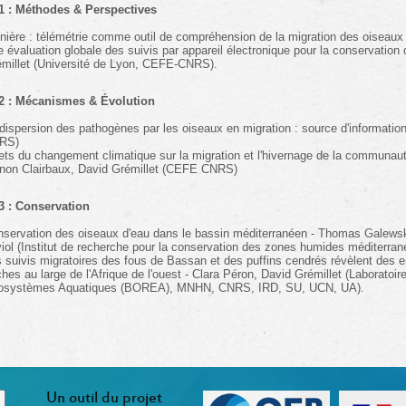
1 : Méthodes & Perspectives
nière : télémétrie comme outil de compréhension de la migration des oiseau
 évaluation globale des suivis par appareil électronique pour la conservation
millet (Université de Lyon, CEFE-CNRS).
2 : Mécanismes & Évolution
dispersion des pathogènes par les oiseaux en migration : source d'informati
RS)
ets du changement climatique sur la migration et l'hivernage de la communaut
non Clairbaux, David Grémillet (CEFE CNRS)
3 : Conservation
servation des oiseaux d'eau dans le bassin méditerranéen - Thomas Galewski,
iol (Institut de recherche pour la conservation des zones humides méditerran
 suivis migratoires des fous de Bassan et des puffins cendrés révèlent des e
hes au large de l'Afrique de l'ouest - Clara Péron, David Grémillet (Laboratoi
osystèmes Aquatiques (BOREA), MNHN, CNRS, IRD, SU, UCN, UA).
Un outil du projet