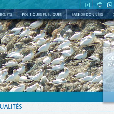
ROJETS
POLITIQUES PUBLIQUES
BASE DE DONNÉES
OB
MA
UALITÉS