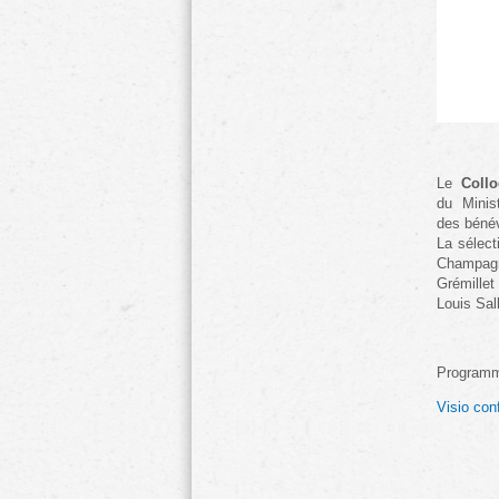
Le
Coll
du Minis
des bénév
La sélect
Champagn
Grémillet
Louis Sa
Programm
Visio con