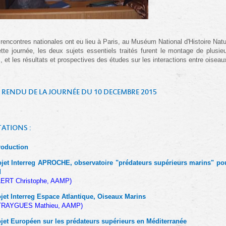
rencontres nationales ont eu lieu à Paris, au Muséum National d'Histoire Natu
tte journée, les deux sujets essentiels traités furent le montage de plusieur
, et les résultats et prospectives des études sur les interactions entre oisea
RENDU DE LA JOURNÉE DU 10 DECEMBRE 2015
ATIONS :
roduction
ojet Interreg APROCHE, observatoire "prédateurs supérieurs marins" p
d
ERT Christophe, AAMP)
jet Interreg Espace Atlantique, Oiseaux Marins
TRAYGUES Mathieu, AAMP)
jet Européen sur les prédateurs supérieurs en Méditerranée