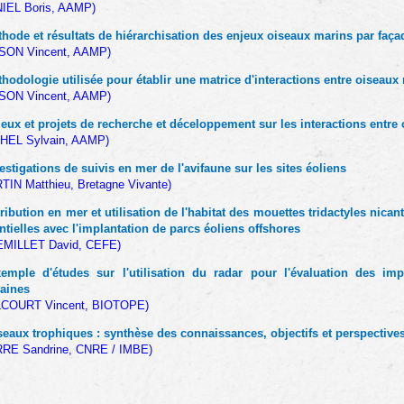
IEL Boris, AAMP)
hode et résultats de hiérarchisation des enjeux oiseaux marins par faça
SON Vincent, AAMP)
hodologie utilisée pour établir une matrice d'interactions entre oiseaux 
SON Vincent, AAMP)
eux et projets de recherche et déceloppement sur les interactions entre 
HEL Sylvain, AAMP)
estigations de suivis en mer de l'avifaune sur les sites éoliens
TIN Matthieu, Bretagne Vivante)
tribution en mer et utilisation de l'habitat des mouettes tridactyles nican
ntielles avec l'implantation de parcs éoliens offshores
EMILLET David, CEFE)
mple d'études sur l'utilisation du radar pour l'évaluation des impa
aines
LCOURT Vincent, BIOTOPE)
eaux trophiques : synthèse des connaissances, objectifs et perspectives
RE Sandrine, CNRE / IMBE)