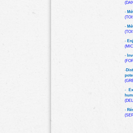
(DAN
-
Mét
(TOI
-
Mét
(TOI
-
Enj
(MIC
-
Inv
(FOR
-
D
is
pote
(GR
-
Exe
hum
(DE
-
Rés
(SER