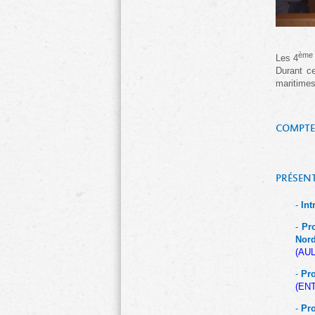
ème
Les 4
Durant ce
maritimes
COMPTE 
PRÉSENT
-
Int
-
Pr
Nor
(AUL
-
Pro
(EN
-
Pro