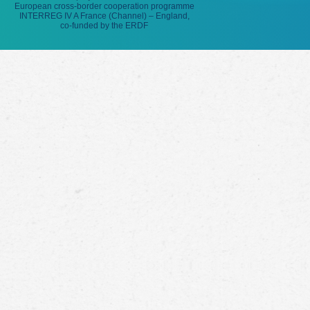
European cross-border cooperation programme
INTERREG IV A France (Channel) – England,
co-funded by the ERDF